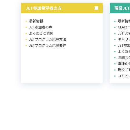
JET参加希望者の方
現役JE
最新情報
最新情
JET参加者の声
CLAI
よくあるご質問
JET St
JETプログラム応募方法
キャリ
JETプログラム応募要件
JET参
よくあ
年間ス
職種別
現役J
コミュ