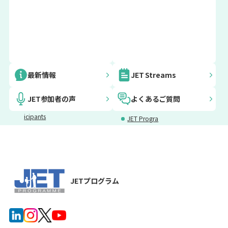
Embassy In
AJET
日本語講座
JETふるさ
最新情報
JET Streams
formation f
とビジョン
or JET Prog
プロジェク
JET参加者の声
よくあるご質問
ramme Part
ト
icipants
JET Progra
メンタルヘ
災害・緊急
mme Voice
ルスサポー
サポート
sについて
ト
JET参加者
保険・税金
向け助成事
JETプログラム
業
JETプログ
After JET G
ラム参加者
uide