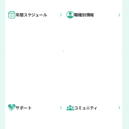
年間スケジュール
職種別情報
現役外国語
現役国際交
重要
来日直後オリエンテーション
指導助手
流員（CI
（ALT）の
R）の方
更新情報
方
2026年4月12日
現役スポー
現役取りま
4月期来日
ツ国際交流
とめ団体ア
4月上旬
員（SEA）
ドバイザー
来日直後 オリエンテーション
の方
（PA）の方
サポート
コミュニティ