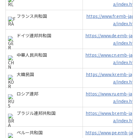
a/index.htm
フランス共和国
https://www.fr.emb-japan
a/index.htm
ドイツ連邦共和国
https://www.de.emb-japan
a/index.htm
中華人民共和国
https://www.cn.emb-japan
a/index.htm
大韓民国
https://www.kr.emb-japan
a/index.htm
ロシア連邦
https://www.ru.emb-japan
a/index.htm
ブラジル連邦共和国
https://www.br.emb-japan
a/index.htm
ペルー共和国
https://www.pe.emb-japan