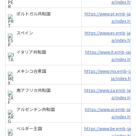
a/index.htm
ポルトガル共和国
https://www.pt.emb-japan
a/index.htm
スペイン
https://www.es.emb-japan
a/index.htm
イタリア共和国
https://www.it.emb-japan
a/index.htm
メキシコ合衆国
https://www.mx.emb-japa
ja/index.htm
南アフリカ共和国
https://www.za.emb-japan
a/index.htm
アルゼンチン共和国
https://www.ar.emb-japan
a/index.htm
ベルギー王国
https://www.be.emb-japan
a/index.htm