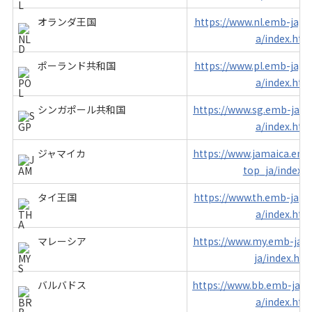
オランダ王国
https://www.nl.emb-japan
a/index.htm
ポーランド共和国
https://www.pl.emb-japan
a/index.htm
シンガポール共和国
https://www.sg.emb-japan
a/index.htm
ジャマイカ
https://www.jamaica.emb-
top_ja/index.
タイ王国
https://www.th.emb-japan
a/index.htm
マレーシア
https://www.my.emb-japa
ja/index.htm
バルバドス
https://www.bb.emb-japan
a/index.htm