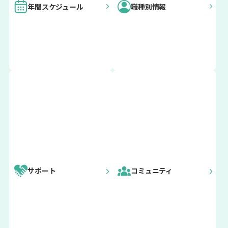
年間スケジュール
職種別情報
現役外国語
現役国際交
重要
来日直後オリエンテーション
指導助手
流員（CI
（ALT）の
R）の方
更新情報
方
2026年4月12日
現役スポー
現役取りま
4月期来日
ツ国際交流
とめ団体ア
4月上旬
員（SEA）
ドバイザー
来日直後 オリエンテーション
の方
（PA）の方
サポート
コミュニティ