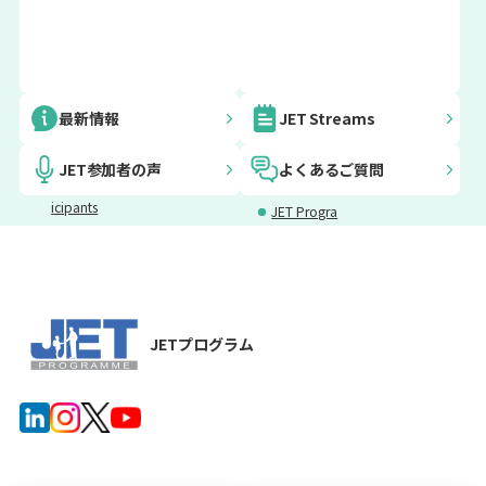
Embassy In
AJET
日本語講座
JETふるさ
最新情報
JET Streams
formation f
とビジョン
or JET Prog
プロジェク
JET参加者の声
よくあるご質問
ramme Part
ト
icipants
JET Progra
メンタルヘ
災害・緊急
mme Voice
ルスサポー
サポート
sについて
ト
JET参加者
保険・税金
向け助成事
JETプログラム
業
JETプログ
After JET G
ラム参加者
uide
用様式