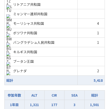
リトアニア共和国
ミャンマー連邦共和国
モーリシャス共和国
4
ボツワナ共和国
1
バングラデシュ人民共和国
1
キルギス共和国
ブータン王国
グレナダ
2
総計
5,418
参加年数
ALT
CIR
SEA
総計
1年目
1,321
177
3
1,501