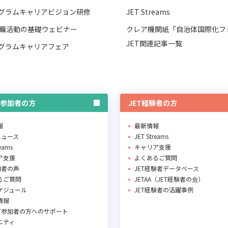
ログラムキャリアビジョン研修
JET Streams
職活動の基礎ウェビナー
クレア機関紙「自治体国際化フ
JET関連記事一覧
ログラムキャリアフェア
T参加者の方
JET経験者の方
報
最新情報
Rニュース
JET Streams
reams
キャリア支援
ア支援
よくあるご質問
加者の声
JET経験者データベース
るご質問
JETAA（JET経験者の会）
ケジュール
JET経験者の活躍事例
情報
ET参加者の方へのサポート
ニティ