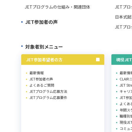
JETプログラムの仕組み・関連団体
JETプ
日本式就
JET参加者の声
JETプ
対象者別メニュー
JET参加希望者の方
現役JE
最新情報
最新情
JET参加者の声
CLAI
よくあるご質問
JET St
JETプログラム応募方法
キャリ
JETプログラム応募要件
JET参
よくあ
年間ス
職種別
現役J
コミュ