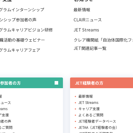
ログラムインターンシップ
最新情報
ンシップ参加者の声
CLAIRニュース
ログラムキャリアビジョン研修
JET Streams
職活動の基礎ウェビナー
クレア機関紙「自治体国際化フ
JET関連記事一覧
ログラムキャリアフェア
T参加者の方
JET経験者の方
報
最新情報
Rニュース
JET Streams
reams
キャリア支援
ア支援
よくあるご質問
加者の声
JET経験者データベース
るご質問
JETAA（JET経験者の会）