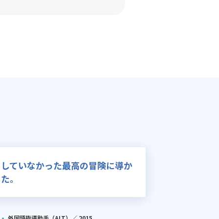
もしていなかった最高の冒険に導か
した。
外国語指導助手（ALT）／
2015