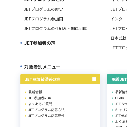
JETプログラムの歴史
JETプ
JETプログラム参加国
インター
JETプログラムの仕組み・関連団体
JETプ
日本式就
JET参加者の声
JETプ
対象者別メニュー
JET参加希望者の方
現役JE
最新情報
最新情
JET参加者の声
CLAI
よくあるご質問
JET St
JETプログラム応募方法
キャリ
JETプログラム応募要件
JET参
よくあ