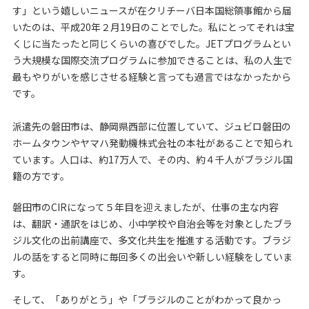
す」という嬉しいニュースが在クリチーバ日本国総領事館から届
いたのは、平成20年２月19日のことでした。私にとってそれは宝
くじに当たったと同じくらいの喜びでした。JETプログラムとい
う大規模な国際交流プログラムに参加できることは、私の人生で
最もやりがいを感じさせる経験と言っても過言ではなかったから
です。
派遣先の磐田市は、静岡県西部に位置していて、ジュビロ磐田の
ホームタウンやヤマハ発動機株式会社の本社があることで知られ
ています。人口は、約17万人で、その内、約４千人がブラジル国
籍の方です。
磐田市のCIRになって５年目を迎えましたが、仕事の主な内容
は、翻訳・通訳をはじめ、小中学校や自治会等を対象としたブラ
ジル文化の出前講座で、多文化共生を推進する活動です。ブラジ
ルの話をすると同時に毎回多くの出会いや新しい経験をしていま
す。
そして、「ありがとう」や「ブラジルのことがわかって良かっ