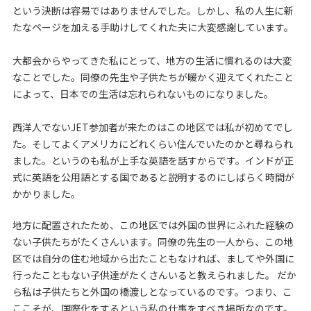
という決断は容易ではありませんでした。しかし、私の人生に新
たなページを加える手助けしてくれた夫に大変感謝しています。
大都会からやってきた私にとって、地方の生活に慣れるのは大変
なことでした。同僚の先生や子供たちが暖かく迎えてくれたこと
によって、日本での生活は忘れられないものになりました。
西洋人でないJET参加者が来たのはこの地区では私が初めてでし
た。そしてよくアメリカにどれくらい住んでいたのかと尋ねられ
ました。というのも私が上手な英語を話すからです。インドが正
式に英語を公用語とする国であると説明するのにしばらく時間が
かかりました。
地方に配置されたため、この地区では外国の世界にふれた経験の
ない子供たちがたくさんいます。同僚の先生の一人から、この地
区では自分の住む地域から出たこともなければ、ましてや外国に
行ったこともない子供達がたくさんいると教えられました。 だか
ら私は子供たちと外国の橋渡しとなっているのです。つまり、こ
ここそが、国際化をするという私の仕事をすべき場所なのです。