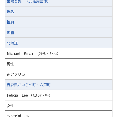
里帰り先 （元任用団体）
氏名
性別
国籍
北海道
Michael Kirch (ﾏｲｹﾙ・ｶｰｼｭ）
男性
南アフリカ
青森県おいらせ町・六戸町
Felicia Lee （ﾌｪﾘｼｱ・ﾘｰ）
女性
シンガポール