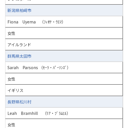
新潟県柏崎市
Fiona Uyema （ﾌｨｵﾅ・ｳｴﾏ）
女性
アイルランド
群馬県太田市
Sarah Parsons （ｾｰﾗ・ﾊﾟｰｿﾝｽﾞ）
女性
イギリス
長野県松川村
Leah Bramhill （ﾘｱ・ﾌﾞﾗﾑﾋﾙ）
女性