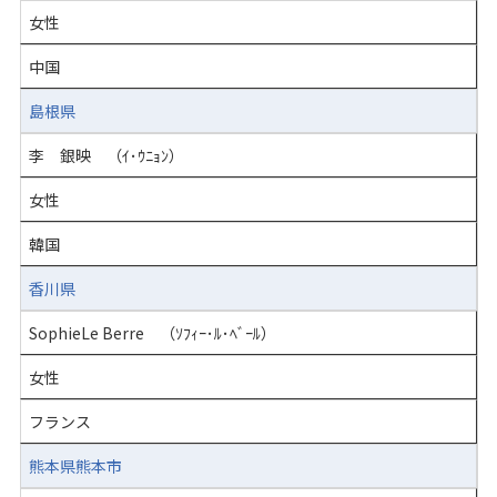
女性
中国
島根県
李 銀映 （ｲ･ｳﾆｮﾝ）
女性
韓国
香川県
SophieLe Berre （ｿﾌｨｰ･ﾙ･ﾍﾞｰﾙ）
女性
フランス
熊本県熊本市