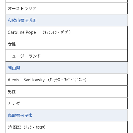
オーストラリア
和歌山県湯浅町
Caroline Pope （ｷｬﾛﾗｲﾝ・ﾎﾟﾌﾟ）
女性
ニュージーランド
岡山県
Alexis Svetlovsky （ｱﾚｯｸｽ・ｽﾍﾞﾄﾛﾌﾞｽｷｰ）
男性
カナダ
鳥取県米子市
趙 函宏（ﾁｮｳ・ｶﾝｺｳ）