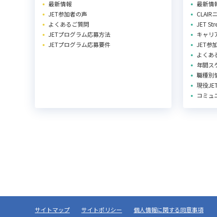
最新情報
最新情
JET参加者の声
CLAI
よくあるご質問
JET St
JETプログラム応募方法
キャリ
JETプログラム応募要件
JET参
よくあ
年間ス
職種別
現役J
コミュ
サイトマップ
サイトポリシー
個人情報に関する同意事項