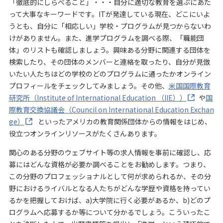
「徹底的にしらべること」・・・自分に適切な教育を選ぶにあた
って大事なキーワードです。ITが発達している現在、どこにいよ
うとも、自分に「相応しい」学校・プログラムが見つからないわ
けがありません。また、進学プログラムを調べる際、「職能団
体」のリストも確認しましょう。興味ある分野に関連する団体を
検索したり、その団体のメンバーと連絡を取ったり、自分が見倣
いたい人たちはどの学校のどのプログラムに通ったかオンライン
プロフィールをチェックしてみましょう。その他、
米国国際教育
研究所（Institute of International Education （IIE））
や
国
際教育交換協議会（Council on International Education Exchan
ge）
といったアメリカの教育関係団体からの情報をはじめ、
役立つオンラインリソースがたくさんあります。
関心のある分野のウェブサイト等の求人情報を事前に確認し、応
募にはどんな資格が必要か調べることをお勧めします。つまり、
この分野のプロフェッショナルとして何が求められるか、その分
野におけるライバルとなる人たちがどんな学歴や資格を持ってい
るかを把握しておけば、a)大学院に行く必要があるか、b)どのプ
ログラムへ応募するか等について分かるでしょう。こういったこ