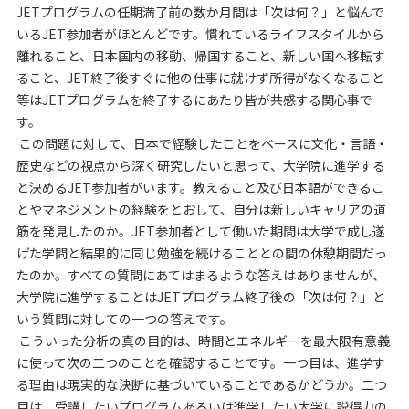
JETプログラムの任期満了前の数か月間は「次は何？」と悩んで
いるJET参加者がほとんどです。慣れているライフスタイルから
離れること、日本国内の移動、帰国すること、新しい国へ移転す
ること、JET終了後すぐに他の仕事に就けず所得がなくなること
等はJETプログラムを終了するにあたり皆が共感する関心事で
す。
この問題に対して、日本で経験したことをベースに文化・言語・
歴史などの視点から深く研究したいと思って、大学院に進学する
と決めるJET参加者がいます。教えること及び日本語ができるこ
とやマネジメントの経験をとおして、自分は新しいキャリアの道
筋を発見したのか。JET参加者として働いた期間は大学で成し遂
げた学問と結果的に同じ勉強を続けることとの間の休憩期間だっ
たのか。すべての質問にあてはまるような答えはありませんが、
大学院に進学することはJETプログラム終了後の「次は何？」と
いう質問に対しての一つの答えです。
こういった分析の真の目的は、時間とエネルギーを最大限有意義
に使って次の二つのことを確認することです。一つ目は、進学す
る理由は現実的な決断に基づいていることであるかどうか。二つ
目は、受講したいプログラムあるいは進学したい大学に説得力の