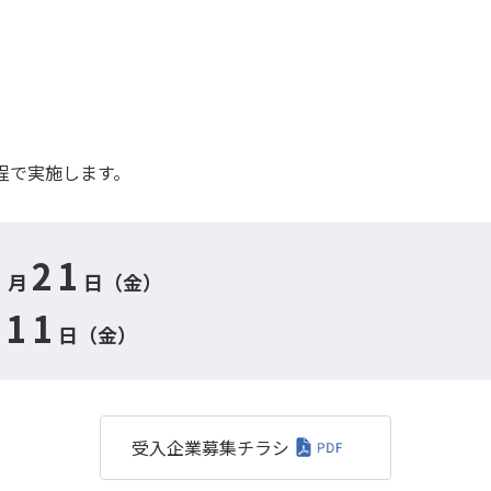
程で実施します。
8
21
月
日（金）
11
月
日（金）
受入企業募集チラシ