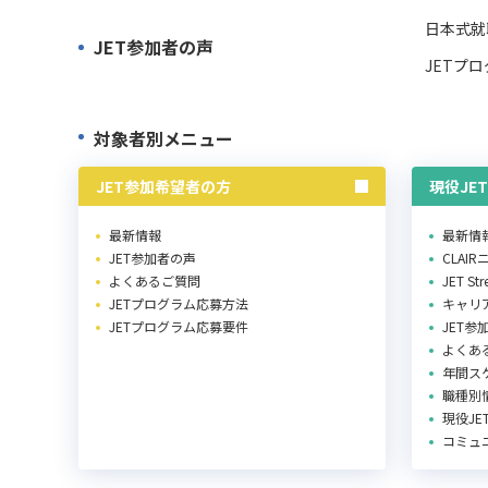
日本式就
JET参加者の声
JETプ
対象者別メニュー
JET参加希望者の方
現役JE
最新情報
最新情
JET参加者の声
CLAI
よくあるご質問
JET St
JETプログラム応募方法
キャリ
JETプログラム応募要件
JET参
よくあ
年間ス
職種別
現役J
コミュ