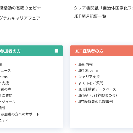
職活動の基礎ウェビナー
クレア機関紙「自治体国際化フ
JET関連記事一覧
ログラムキャリアフェア
T参加者の方
JET経験者の方
報
最新情報
Rニュース
JET Streams
reams
キャリア支援
ア支援
よくあるご質問
加者の声
JET経験者データベース
るご質問
JETAA（JET経験者の会）
ケジュール
JET経験者の活躍事例
情報
ET参加者の方へのサポート
ニティ