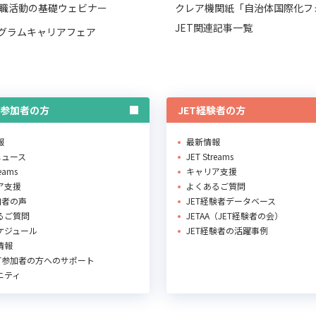
職活動の基礎ウェビナー
クレア機関紙「自治体国際化フ
JET関連記事一覧
ログラムキャリアフェア
T参加者の方
JET経験者の方
報
最新情報
Rニュース
JET Streams
reams
キャリア支援
ア支援
よくあるご質問
加者の声
JET経験者データベース
るご質問
JETAA（JET経験者の会）
ケジュール
JET経験者の活躍事例
情報
ET参加者の方へのサポート
ニティ