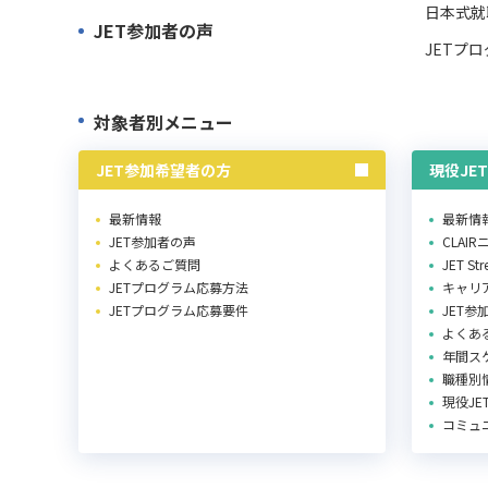
日本式就
JET参加者の声
JETプ
対象者別メニュー
JET参加希望者の方
現役JE
最新情報
最新情
JET参加者の声
CLAI
よくあるご質問
JET St
JETプログラム応募方法
キャリ
JETプログラム応募要件
JET参
よくあ
年間ス
職種別
現役J
コミュ