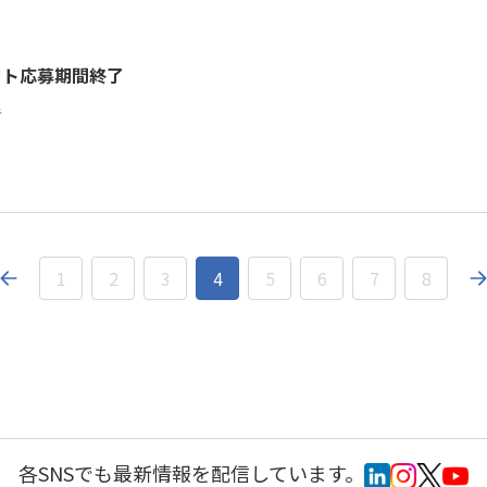
クト応募期間終了
者
1
2
3
4
5
6
7
8
各SNSでも最新情報を配信しています。